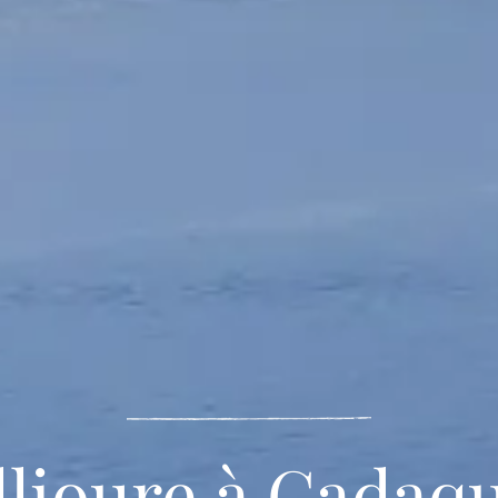
llioure à Cadaqu