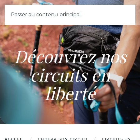
MENU
Passer au contenu principal
Découvrez nos
circuits en
liberté
ACCUEIL
CHOISIR SON CIRCUIT
CIRCUITS EN