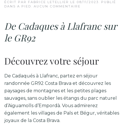
ÉCRIT PAR
FABRICE LETELLIER
LE
08/11/2023
. PUBLIÉ
SUR
DANS
A PIED
.
AUCUN COMMENTAIRE
DE
CADAQUES
À
De Cadaques à Llafranc sur
LLAFRANC
SUR
LE
le GR92
GR92
Découvrez votre séjour
De Cadaqués à Llafranc, partez en séjour
randonnée GR92 Costa Brava et découvrez les
paysages de montagnes et les petites plages
sauvages, sans oublier les étangs du parc naturel
d’Aiguamolls d’Empordà. Vous admirerez
également les villages de Pals et Bégur, véritables
joyaux de la Costa Brava.