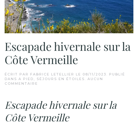
Escapade hivernale sur la
Côte Vermeille
ÉCRIT PAR
FABRICE LETELLIER
LE
08/11/2023
. PUBLIÉ
DANS
A PIED
,
SÉJOURS EN ÉTOILES
.
AUCUN
SUR
COMMENTAIRE
ESCAPADE
HIVERNALE
SUR
Escapade hivernale sur la
LA
CÔTE
VERMEILLE
Côte Vermeille