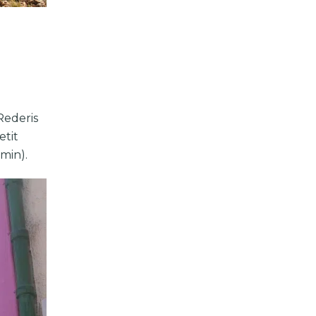
Rederis
etit
 min).