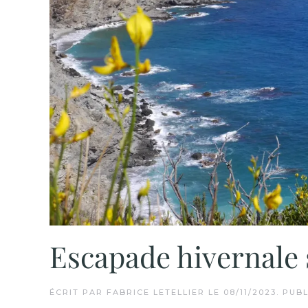
Escapade hivernale 
ÉCRIT PAR
FABRICE LETELLIER
LE
08/11/2023
. PUB