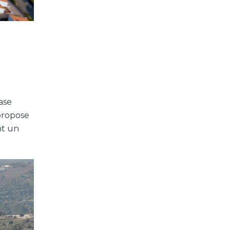
ase
propose
nt un