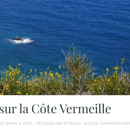
sur la Côte Vermeille
LIÉ DANS
A PIED
,
SÉJOURS EN ÉTOILES
.
AUCUN COMMENTAIR