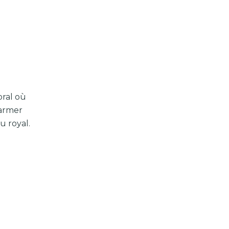
HIVERNALE
SUR
LA
CÔTE
VERMEILLE
oral où
harmer
u royal.